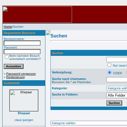
Home
/Suchen
Registrierte Benutzer
Suchen
Benutzername:
Passwort:
Suchen
Beim nächsten Besuch
automatisch anmelden?
Nur neue B
Verknüpfung:
ODER
»
Password vergessen
»
Registrierung
Suche nach Username:
Benutzen Sie * als Platzhalter.
Zufallsbild
Kategorie:
Suche in Feldern:
Ehepaar
claus-juergen