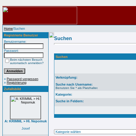
Home
/Suchen
Registrierte Benutzer
Suchen
Benutzername:
Passwort:
Suchen
Beim nächsten Besuch
automatisch anmelden?
Verknüpfung:
»
Password vergessen
»
Registrierung
Suche nach Username:
Benutzen Sie * als Platzhalter.
Zufallsbild
Kategorie:
Suche in Feldern:
A: KRIMML > Hl. Nepomuk
Josef