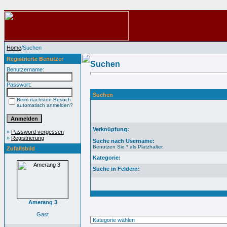
Home
/Suchen
Registrierte Benutzer
Suchen
Benutzername:
Passwort:
Suchen
Beim nächsten Besuch
automatisch anmelden?
Verknüpfung:
»
Password vergessen
»
Registrierung
Suche nach Username:
Benutzen Sie * als Platzhalter.
Zufallsbild
Kategorie:
Suche in Feldern:
Amerang 3
Gast