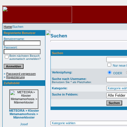
Home
/Suchen
Registrierte Benutzer
Suchen
Benutzername:
Passwort:
Suchen
Beim nächsten Besuch
automatisch anmelden?
Nur neue B
Verknüpfung:
ODER
»
Password vergessen
»
Registrierung
Suche nach Username:
Benutzen Sie * als Platzhalter.
Zufallsbild
Kategorie:
Suche in Feldern:
METEORA > Kloster
Metamamorhosis >
Männerkloster
Josef