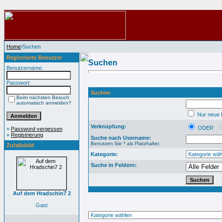
Home
/Suchen
Registrierte Benutzer
Suchen
Benutzername:
Passwort:
Suchen
Beim nächsten Besuch
automatisch anmelden?
Nur neue B
Verknüpfung:
ODER
»
Password vergessen
»
Registrierung
Suche nach Username:
Benutzen Sie * als Platzhalter.
Zufallsbild
Kategorie:
Suche in Feldern:
Auf dem Hradschin7 2
Gast