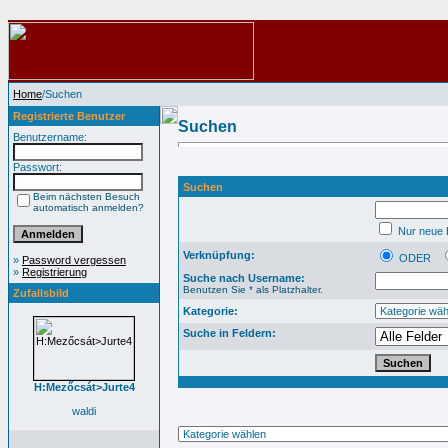
Home
/Suchen
Registrierte Benutzer
Suchen
Benutzername:
Passwort:
Suchen
Beim nächsten Besuch
automatisch anmelden?
Nur neue B
Verknüpfung:
ODER
»
Password vergessen
»
Registrierung
Suche nach Username:
Benutzen Sie * als Platzhalter.
Zufallsbild
Kategorie:
Suche in Feldern:
H:Mezőcsát>Jurte4
waldi