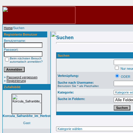
Home
/Suchen
Registrierte Benutzer
Suchen
Benutzername:
Passwort:
Suchen
Beim nächsten Besuch
automatisch anmelden?
Nur neue
Verknüpfung:
ODER
»
Password vergessen
»
Registrierung
Suche nach Username:
Benutzen Sie * als Platzhalter.
Zufallsbild
Kategorie:
Suche in Feldern:
Korcula_Safranblte_im_Herbst
Gast