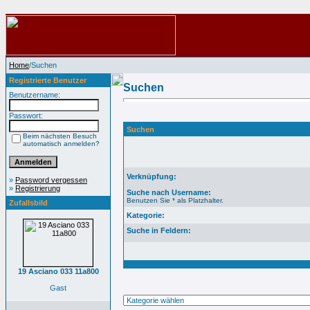
Home
/Suchen
Registrierte Benutzer
Suchen
Benutzername:
Passwort:
Suchen
Beim nächsten Besuch
automatisch anmelden?
Verknüpfung:
»
Password vergessen
»
Registrierung
Suche nach Username:
Benutzen Sie * als Platzhalter.
Zufallsbild
Kategorie:
Suche in Feldern:
19 Asciano 033 11a800
Gast