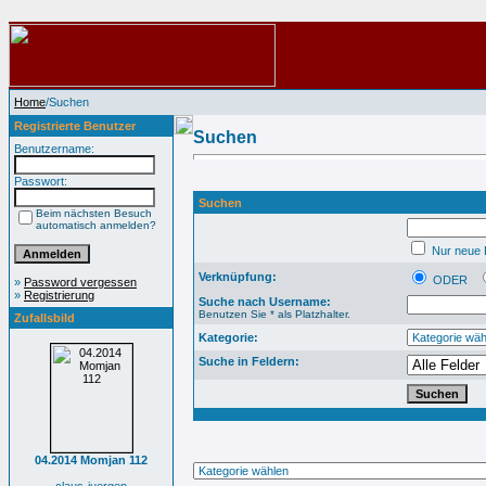
Home
/Suchen
Registrierte Benutzer
Suchen
Benutzername:
Passwort:
Suchen
Beim nächsten Besuch
automatisch anmelden?
Nur neue B
Verknüpfung:
ODER
»
Password vergessen
»
Registrierung
Suche nach Username:
Benutzen Sie * als Platzhalter.
Zufallsbild
Kategorie:
Suche in Feldern:
04.2014 Momjan 112