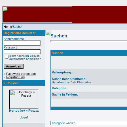
Home
/Suchen
Registrierte Benutzer
Suchen
Benutzername:
Passwort:
Suchen
Beim nächsten Besuch
automatisch anmelden?
Verknüpfung:
»
Password vergessen
»
Registrierung
Suche nach Username:
Benutzen Sie * als Platzhalter.
Zufallsbild
Kategorie:
Suche in Feldern:
Hortobágy > Puszta
Josef