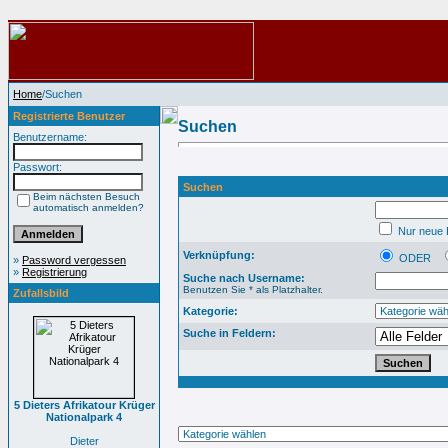
Home
/Suchen
Registrierte Benutzer
Suchen
Benutzername:
Passwort:
Suchen
Beim nächsten Besuch
automatisch anmelden?
Nur neue B
Verknüpfung:
ODER
»
Password vergessen
»
Registrierung
Suche nach Username:
Benutzen Sie * als Platzhalter.
Zufallsbild
Kategorie:
Suche in Feldern:
5 Dieters Afrikatour Krüger
Nationalpark 4
Dieter