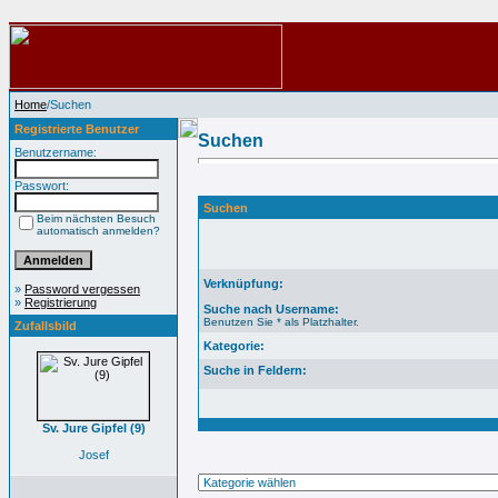
Home
/Suchen
Registrierte Benutzer
Suchen
Benutzername:
Passwort:
Suchen
Beim nächsten Besuch
automatisch anmelden?
Verknüpfung:
»
Password vergessen
»
Registrierung
Suche nach Username:
Benutzen Sie * als Platzhalter.
Zufallsbild
Kategorie:
Suche in Feldern:
Sv. Jure Gipfel (9)
Josef