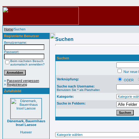
Home
/Suchen
Registrierte Benutzer
Suchen
Benutzername:
Passwort:
Suchen
Beim nächsten Besuch
automatisch anmelden?
Nur neue B
Verknüpfung:
ODER
»
Password vergessen
»
Registrierung
Suche nach Username:
Benutzen Sie * als Platzhalter.
Zufallsbild
Kategorie:
Suche in Feldern:
Dänemark, Bauernhaus
Insel Laesoe
Huewer