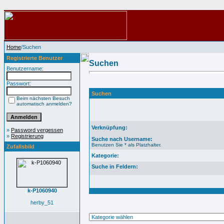
Home
/Suchen
Registrierte Benutzer
Suchen
Benutzername:
Passwort:
Suchen
Beim nächsten Besuch
automatisch anmelden?
Verknüpfung:
»
Password vergessen
»
Registrierung
Suche nach Username:
Benutzen Sie * als Platzhalter.
Zufallsbild
Kategorie:
Suche in Feldern:
k-P1060940
herby_51