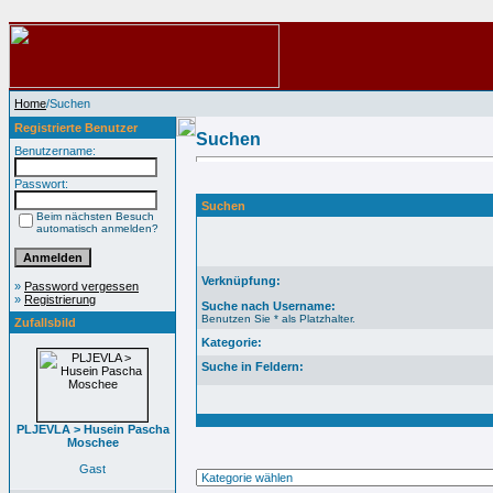
Home
/Suchen
Registrierte Benutzer
Suchen
Benutzername:
Passwort:
Suchen
Beim nächsten Besuch
automatisch anmelden?
Verknüpfung:
»
Password vergessen
»
Registrierung
Suche nach Username:
Benutzen Sie * als Platzhalter.
Zufallsbild
Kategorie:
Suche in Feldern:
PLJEVLA > Husein Pascha
Moschee
Gast