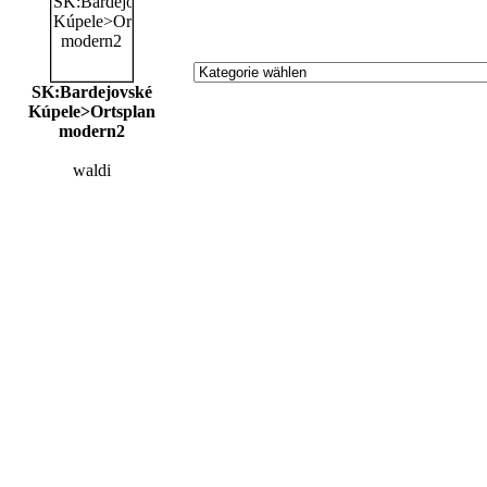
SK:Bardejovské
Kúpele>Ortsplan
modern2
waldi