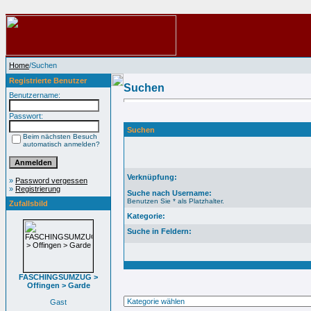
Home
/Suchen
Registrierte Benutzer
Suchen
Benutzername:
Passwort:
Suchen
Beim nächsten Besuch
automatisch anmelden?
Verknüpfung:
»
Password vergessen
»
Registrierung
Suche nach Username:
Benutzen Sie * als Platzhalter.
Zufallsbild
Kategorie:
Suche in Feldern:
FASCHINGSUMZUG >
Offingen > Garde
Gast