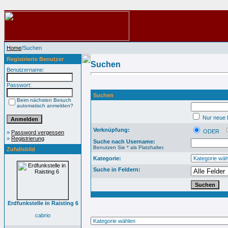
Home
/Suchen
Registrierte Benutzer
Suchen
Benutzername:
Passwort:
Suchen
Beim nächsten Besuch
automatisch anmelden?
Nur neue B
Verknüpfung:
ODER
»
Password vergessen
»
Registrierung
Suche nach Username:
Benutzen Sie * als Platzhalter.
Zufallsbild
Kategorie:
Suche in Feldern:
Erdfunkstelle in Raisting 6
cabrio