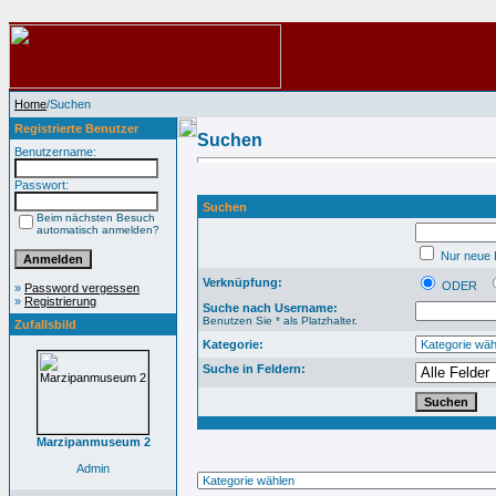
Home
/Suchen
Registrierte Benutzer
Suchen
Benutzername:
Passwort:
Suchen
Beim nächsten Besuch
automatisch anmelden?
Nur neue B
Verknüpfung:
ODER
»
Password vergessen
»
Registrierung
Suche nach Username:
Benutzen Sie * als Platzhalter.
Zufallsbild
Kategorie:
Suche in Feldern:
Marzipanmuseum 2
Admin