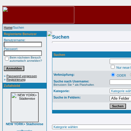
Home
/Suchen
Registrierte Benutzer
Suchen
Benutzername:
Passwort:
Suchen
Beim nächsten Besuch
automatisch anmelden?
Nur neue B
Verknüpfung:
ODER
»
Password vergessen
»
Registrierung
Suche nach Username:
Benutzen Sie * als Platzhalter.
Zufallsbild
Kategorie:
Suche in Feldern:
NEW YORK> Städtereise