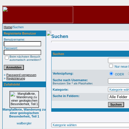
Home
/Suchen
Registrierte Benutzer
Suchen
Benutzername:
Passwort:
Suchen
Beim nächsten Besuch
automatisch anmelden?
Nur neue B
Verknüpfung:
ODER
»
Password vergessen
»
Registrierung
Suche nach Username:
Benutzen Sie * als Platzhalter.
Zufallsbild
Kategorie:
Suche in Feldern:
Mangfallknie, Wanderung zu
einer geologischen
Besonderheit, Teil 1
wallbergler