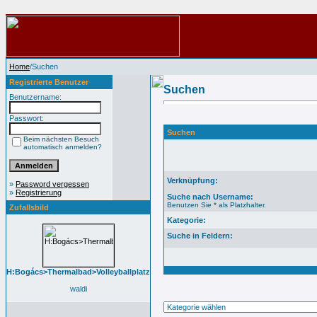
Home
/Suchen
Registrierte Benutzer
Suchen
Benutzername:
Passwort:
Suchen
Beim nächsten Besuch
automatisch anmelden?
Verknüpfung:
»
Password vergessen
»
Registrierung
Suche nach Username:
Benutzen Sie * als Platzhalter.
Zufallsbild
Kategorie:
Suche in Feldern:
H:Bogács>Thermalbad>Volleyballplatz
waldi