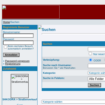
Home
/Suchen
Registrierte Benutzer
Suchen
Benutzername:
Passwort:
Suchen
Beim nächsten Besuch
automatisch anmelden?
Nur neue B
Verknüpfung:
ODER
»
Password vergessen
»
Registrierung
Suche nach Username:
Benutzen Sie * als Platzhalter.
Zufallsbild
Kategorie:
Suche in Feldern:
SHKODRA > Straßenverkauf