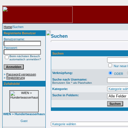
Home
/Suchen
Registrierte Benutzer
Suchen
Benutzername:
Passwort:
Suchen
Beim nächsten Besuch
automatisch anmelden?
Nur neue B
Verknüpfung:
ODER
»
Password vergessen
»
Registrierung
Suche nach Username:
Benutzen Sie * als Platzhalter.
Zufallsbild
Kategorie:
Suche in Feldern:
WIEN > Hundertwasserhaus
Gast