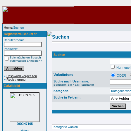
Home
/Suchen
Registrierte Benutzer
Suchen
Benutzername:
Passwort:
Suchen
Beim nächsten Besuch
automatisch anmelden?
Nur neue B
Verknüpfung:
ODER
»
Password vergessen
»
Registrierung
Suche nach Username:
Benutzen Sie * als Platzhalter.
Zufallsbild
Kategorie:
Suche in Feldern:
DSCN7165
Helga