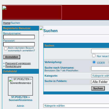
Home
/Suchen
Registrierte Benutzer
Suchen
Benutzername:
Passwort:
Suchen
Beim nächsten Besuch
automatisch anmelden?
Nur neue B
Verknüpfung:
ODER
»
Password vergessen
»
Registrierung
Suche nach Username:
Benutzen Sie * als Platzhalter.
Zufallsbild
Kategorie:
Suche in Feldern:
ST.POELTEN >
Sonnenfinsterniss
Admin