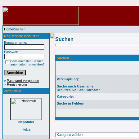
Home
/Suchen
Registrierte Benutzer
Suchen
Benutzername:
Passwort:
Suchen
Beim nächsten Besuch
automatisch anmelden?
Verknüpfung:
»
Password vergessen
»
Registrierung
Suche nach Username:
Benutzen Sie * als Platzhalter.
Zufallsbild
Kategorie:
Suche in Feldern:
Nepomuk
Helga