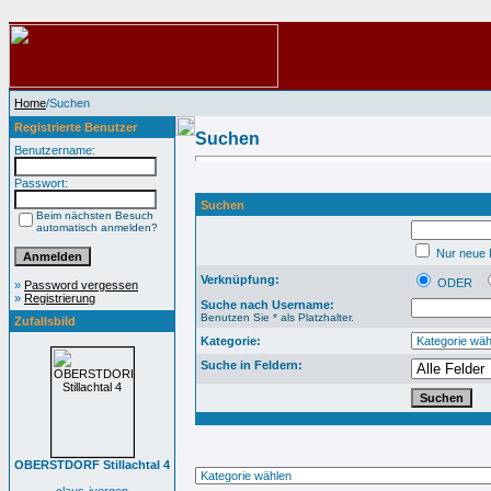
Home
/Suchen
Registrierte Benutzer
Suchen
Benutzername:
Passwort:
Suchen
Beim nächsten Besuch
automatisch anmelden?
Nur neue B
Verknüpfung:
ODER
»
Password vergessen
»
Registrierung
Suche nach Username:
Benutzen Sie * als Platzhalter.
Zufallsbild
Kategorie:
Suche in Feldern:
OBERSTDORF Stillachtal 4