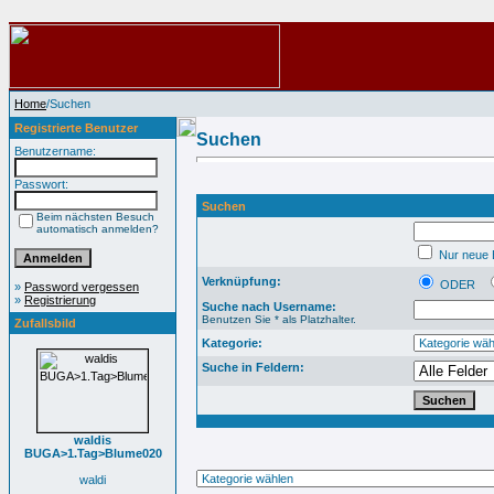
Home
/Suchen
Registrierte Benutzer
Suchen
Benutzername:
Passwort:
Suchen
Beim nächsten Besuch
automatisch anmelden?
Nur neue B
Verknüpfung:
ODER
»
Password vergessen
»
Registrierung
Suche nach Username:
Benutzen Sie * als Platzhalter.
Zufallsbild
Kategorie:
Suche in Feldern:
waldis
BUGA>1.Tag>Blume020
waldi