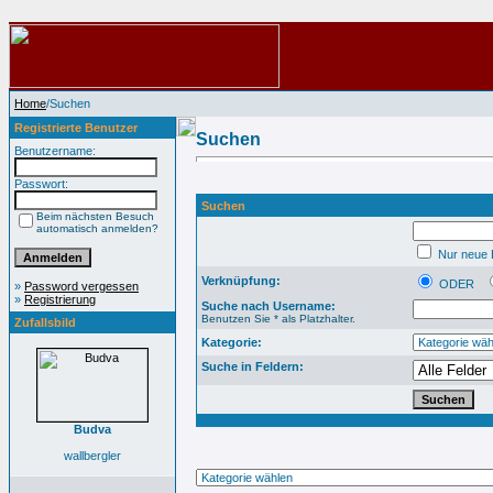
Home
/Suchen
Registrierte Benutzer
Suchen
Benutzername:
Passwort:
Suchen
Beim nächsten Besuch
automatisch anmelden?
Nur neue B
Verknüpfung:
ODER
»
Password vergessen
»
Registrierung
Suche nach Username:
Benutzen Sie * als Platzhalter.
Zufallsbild
Kategorie:
Suche in Feldern:
Budva
wallbergler