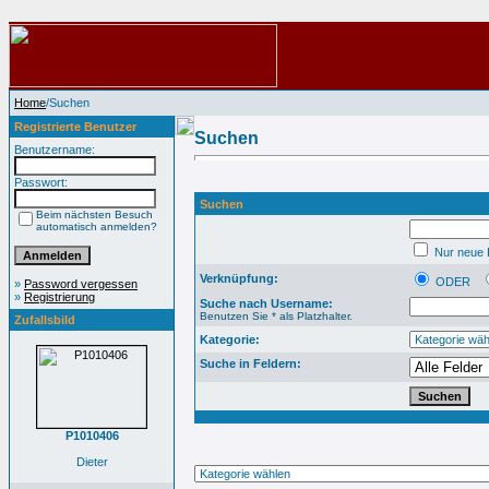
Home
/Suchen
Registrierte Benutzer
Suchen
Benutzername:
Passwort:
Suchen
Beim nächsten Besuch
automatisch anmelden?
Nur neue B
Verknüpfung:
ODER
»
Password vergessen
»
Registrierung
Suche nach Username:
Benutzen Sie * als Platzhalter.
Zufallsbild
Kategorie:
Suche in Feldern:
P1010406
Dieter