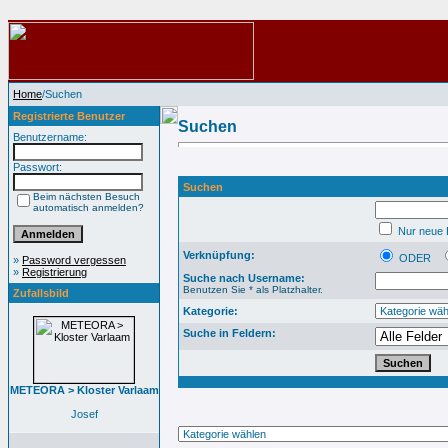
Home
/Suchen
Registrierte Benutzer
Suchen
Benutzername:
Passwort:
Suchen
Beim nächsten Besuch
automatisch anmelden?
Nur neue B
Verknüpfung:
ODER
»
Password vergessen
»
Registrierung
Suche nach Username:
Benutzen Sie * als Platzhalter.
Zufallsbild
Kategorie:
Suche in Feldern:
METEORA > Kloster Varlaam
Josef