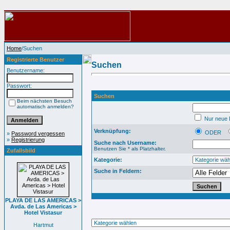
Home
/Suchen
Registrierte Benutzer
Suchen
Benutzername:
Passwort:
Suchen
Beim nächsten Besuch
automatisch anmelden?
Nur neue B
Verknüpfung:
ODER
»
Password vergessen
»
Registrierung
Suche nach Username:
Benutzen Sie * als Platzhalter.
Zufallsbild
Kategorie:
Suche in Feldern:
PLAYA DE LAS AMERICAS >
Avda. de Las Americas >
Hotel Vistasur
Hartmut