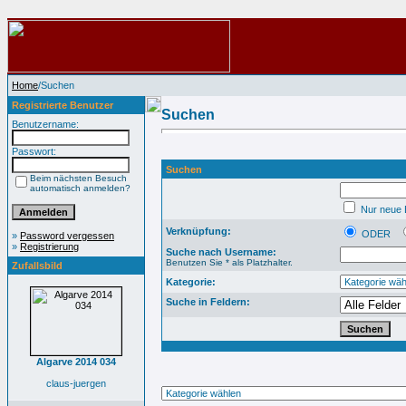
Home
/Suchen
Registrierte Benutzer
Suchen
Benutzername:
Passwort:
Suchen
Beim nächsten Besuch
automatisch anmelden?
Nur neue B
Verknüpfung:
ODER
»
Password vergessen
»
Registrierung
Suche nach Username:
Benutzen Sie * als Platzhalter.
Zufallsbild
Kategorie:
Suche in Feldern:
Algarve 2014 034
claus-juergen