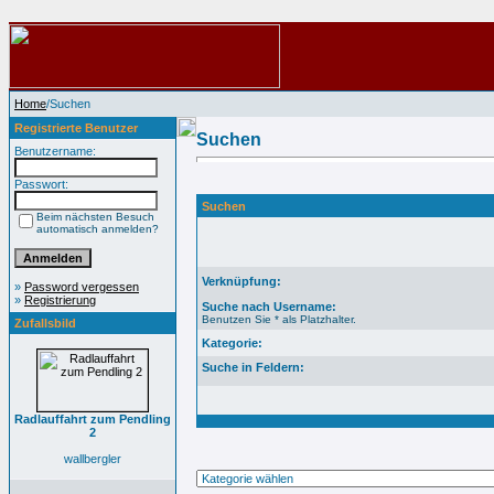
Home
/Suchen
Registrierte Benutzer
Suchen
Benutzername:
Passwort:
Suchen
Beim nächsten Besuch
automatisch anmelden?
Verknüpfung:
»
Password vergessen
»
Registrierung
Suche nach Username:
Benutzen Sie * als Platzhalter.
Zufallsbild
Kategorie:
Suche in Feldern:
Radlauffahrt zum Pendling
2
wallbergler