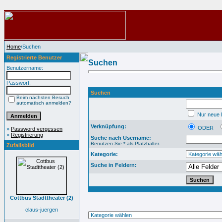
Home
/Suchen
Registrierte Benutzer
Suchen
Benutzername:
Passwort:
Suchen
Beim nächsten Besuch
automatisch anmelden?
Nur neue B
Verknüpfung:
ODER
»
Password vergessen
»
Registrierung
Suche nach Username:
Benutzen Sie * als Platzhalter.
Zufallsbild
Kategorie:
Suche in Feldern:
Cottbus Stadttheater (2)
claus-juergen