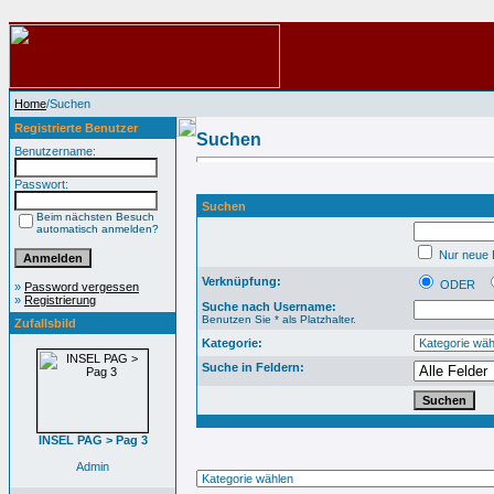
Home
/Suchen
Registrierte Benutzer
Suchen
Benutzername:
Passwort:
Suchen
Beim nächsten Besuch
automatisch anmelden?
Nur neue B
Verknüpfung:
ODER
»
Password vergessen
»
Registrierung
Suche nach Username:
Benutzen Sie * als Platzhalter.
Zufallsbild
Kategorie:
Suche in Feldern:
INSEL PAG > Pag 3
Admin