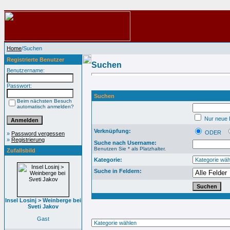
Home
/Suchen
Registrierte Benutzer
Suchen
Benutzername:
Passwort:
Suchen
Beim nächsten Besuch
automatisch anmelden?
Nur neue B
Verknüpfung:
ODER
»
Password vergessen
»
Registrierung
Suche nach Username:
Benutzen Sie * als Platzhalter.
Zufallsbild
Kategorie:
Suche in Feldern:
Insel Losinj > Weinberge bei
Sveti Jakov
Gast