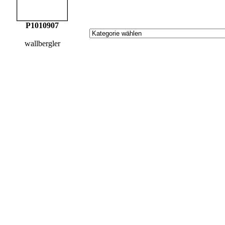
P1010907
wallbergler