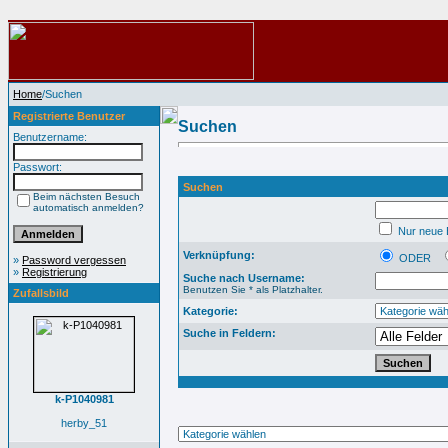
Home
/Suchen
Registrierte Benutzer
Suchen
Benutzername:
Passwort:
Suchen
Beim nächsten Besuch
automatisch anmelden?
Nur neue B
Verknüpfung:
ODER
»
Password vergessen
»
Registrierung
Suche nach Username:
Benutzen Sie * als Platzhalter.
Zufallsbild
Kategorie:
Suche in Feldern:
k-P1040981
herby_51