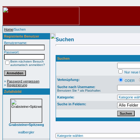
Home
/Suchen
Registrierte Benutzer
Suchen
Benutzername:
Passwort:
Suchen
Beim nächsten Besuch
automatisch anmelden?
Nur neue B
Verknüpfung:
ODER
»
Password vergessen
»
Registrierung
Suche nach Username:
Benutzen Sie * als Platzhalter.
Zufallsbild
Kategorie:
Suche in Feldern:
Grabsteine>Spitzweg
wallbergler