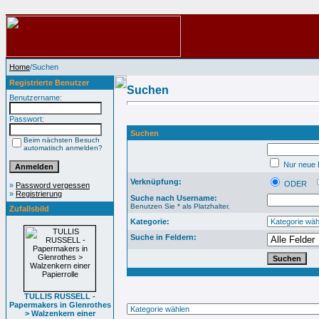
Home
/Suchen
Registrierte Benutzer
Suchen
Benutzername:
Passwort:
Suchen
Beim nächsten Besuch
automatisch anmelden?
Nur neue B
Verknüpfung:
ODER
»
Password vergessen
»
Registrierung
Suche nach Username:
Benutzen Sie * als Platzhalter.
Zufallsbild
Kategorie:
Suche in Feldern:
TULLIS RUSSELL -
Papermakers in Glenrothes
> Walzenkern einer