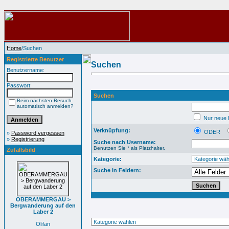
Home
/Suchen
Registrierte Benutzer
Suchen
Benutzername:
Passwort:
Suchen
Beim nächsten Besuch
automatisch anmelden?
Nur neue B
Verknüpfung:
ODER
»
Password vergessen
»
Registrierung
Suche nach Username:
Benutzen Sie * als Platzhalter.
Zufallsbild
Kategorie:
Suche in Feldern:
OBERAMMERGAU >
Bergwanderung auf den
Laber 2
Olifan