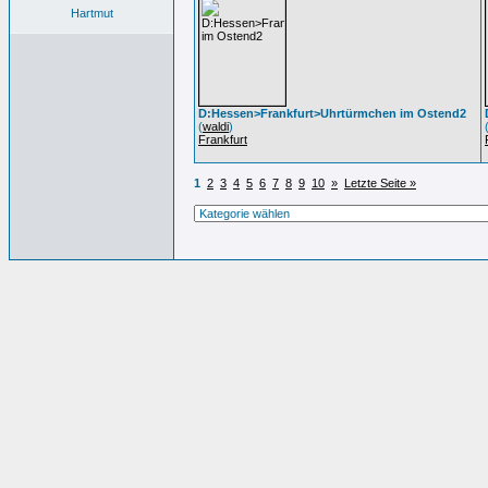
Hartmut
D:Hessen>Frankfurt>Uhrtürmchen im Ostend2
(
waldi
)
Frankfurt
1
2
3
4
5
6
7
8
9
10
»
Letzte Seite »