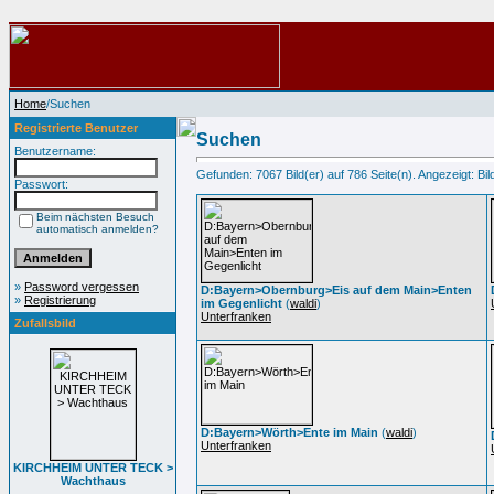
Home
/Suchen
Registrierte Benutzer
Suchen
Benutzername:
Gefunden: 7067 Bild(er) auf 786 Seite(n). Angezeigt: Bild
Passwort:
Beim nächsten Besuch
automatisch anmelden?
»
Password vergessen
D:Bayern>Obernburg>Eis auf dem Main>Enten
»
Registrierung
im Gegenlicht
(
waldi
)
Unterfranken
Zufallsbild
D:Bayern>Wörth>Ente im Main
(
waldi
)
Unterfranken
KIRCHHEIM UNTER TECK >
Wachthaus