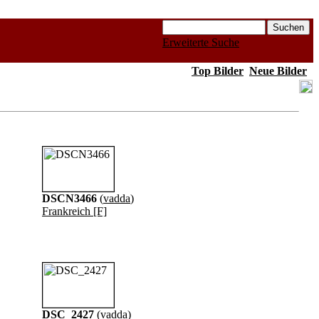
Erweiterte Suche
Top Bilder
Neue Bilder
DSCN3466
(
vadda
)
Frankreich [F]
DSC_2427
(
vadda
)