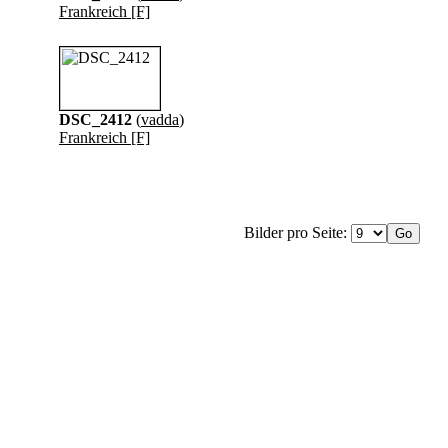
Frankreich [F]
DSC_2412
(
vadda
)
Frankreich [F]
Bilder pro Seite: