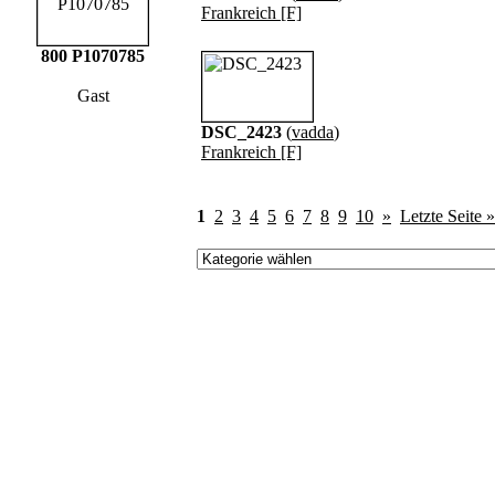
Frankreich [F]
800 P1070785
Gast
DSC_2423
(
vadda
)
Frankreich [F]
1
2
3
4
5
6
7
8
9
10
»
Letzte Seite »