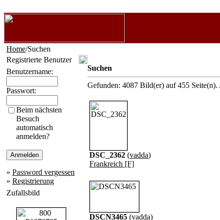
Home
/Suchen
Registrierte Benutzer
Suchen
Benutzername:
Gefunden: 4087 Bild(er) auf 455 Seite(n). 
Passwort:
Beim nächsten
Besuch
automatisch
anmelden?
DSC_2362
(
vadda
)
Frankreich [F]
»
Password vergessen
»
Registrierung
Zufallsbild
DSCN3465
(
vadda
)