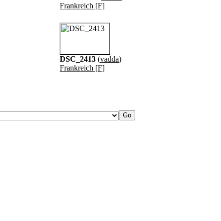
Frankreich [F]
DSC_2413
(
vadda
)
Frankreich [F]