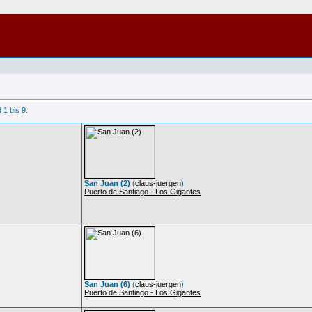
 1 bis 9.
San Juan (2)
(
claus-juergen
)
Puerto de Santiago - Los Gigantes
San Juan (6)
(
claus-juergen
)
Puerto de Santiago - Los Gigantes