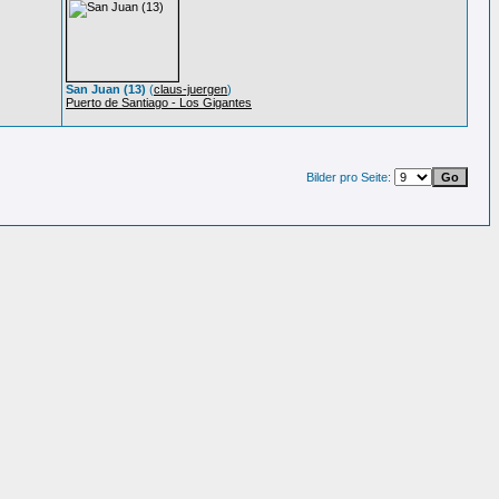
San Juan (13)
(
claus-juergen
)
Puerto de Santiago - Los Gigantes
Bilder pro Seite: