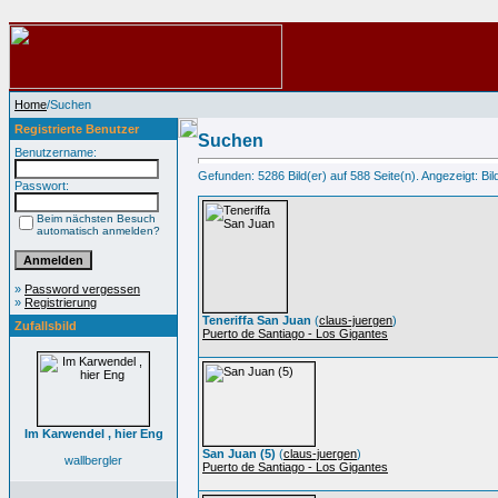
Home
/Suchen
Registrierte Benutzer
Suchen
Benutzername:
Gefunden: 5286 Bild(er) auf 588 Seite(n). Angezeigt: Bild
Passwort:
Beim nächsten Besuch
automatisch anmelden?
»
Password vergessen
»
Registrierung
Teneriffa San Juan
(
claus-juergen
)
Zufallsbild
Puerto de Santiago - Los Gigantes
Im Karwendel , hier Eng
San Juan (5)
(
claus-juergen
)
wallbergler
Puerto de Santiago - Los Gigantes