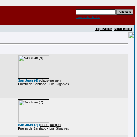
Erweiterte Suche
Top Bilder
Neue Bilder
San Juan (4)
(
claus-juergen
)
Puerto de Santiago - Los Gigantes
San Juan (7)
(
claus-juergen
)
Puerto de Santiago - Los Gigantes