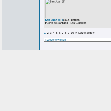
San Juan (8)
(
claus-juergen
)
Puerto de Santiago - Los Gigantes
1
2
3
4
5
6
7
8
9
10
»
Letzte Seite »