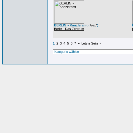
BERLIN > Kanzleramt
(
Alex*
)
Berlin - Das Zentrum
1
2
3
4
5
6
7
»
Letzte Seite »