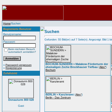
Home
/Suchen
Registrierte Benutzer
Suchen
Benutzername:
Gefunden: 55 Bild(er) auf 7 Seite(n). Angezeigt: Bild 1 bi
Passwort:
Beim nächsten Besuch
automatisch anmelden?
BOCHUM-SUNDERN > Malakow-Förderturm der
»
Password vergessen
ehemaligen Zeche Brockhauser Tiefbau
(
Alex*
)
»
Registrierung
Bochum
Zufallsbild
BERLIN > Kanzleramt
(
Alex*
)
Berlin - Das Zentrum
Donauturm 800 028
Gast