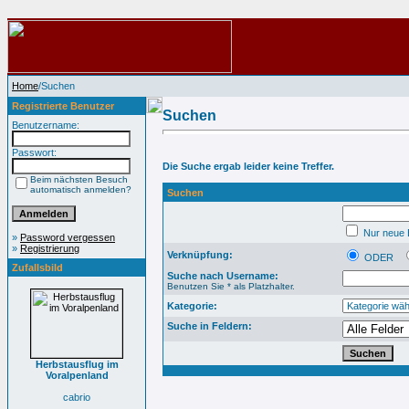
Home
/Suchen
Registrierte Benutzer
Suchen
Benutzername:
Passwort:
Die Suche ergab leider keine Treffer.
Beim nächsten Besuch
automatisch anmelden?
Suchen
Nur neue B
»
Password vergessen
»
Registrierung
Verknüpfung:
ODER
Zufallsbild
Suche nach Username:
Benutzen Sie * als Platzhalter.
Kategorie:
Suche in Feldern:
Herbstausflug im
Voralpenland
cabrio