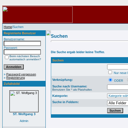
Home
/Suchen
Registrierte Benutzer
Suchen
Benutzername:
Passwort:
Die Suche ergab leider keine Treffer.
Beim nächsten Besuch
automatisch anmelden?
Suchen
Nur neue B
»
Password vergessen
»
Registrierung
Verknüpfung:
ODER
Zufallsbild
Suche nach Username:
Benutzen Sie * als Platzhalter.
Kategorie:
Suche in Feldern:
ST. Wolfgang 3
Admin