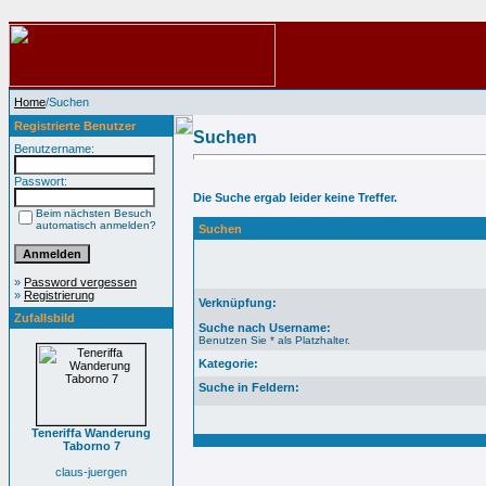
Home
/Suchen
Registrierte Benutzer
Suchen
Benutzername:
Passwort:
Die Suche ergab leider keine Treffer.
Beim nächsten Besuch
automatisch anmelden?
Suchen
»
Password vergessen
»
Registrierung
Verknüpfung:
Zufallsbild
Suche nach Username:
Benutzen Sie * als Platzhalter.
Kategorie:
Suche in Feldern:
Teneriffa Wanderung
Taborno 7
claus-juergen